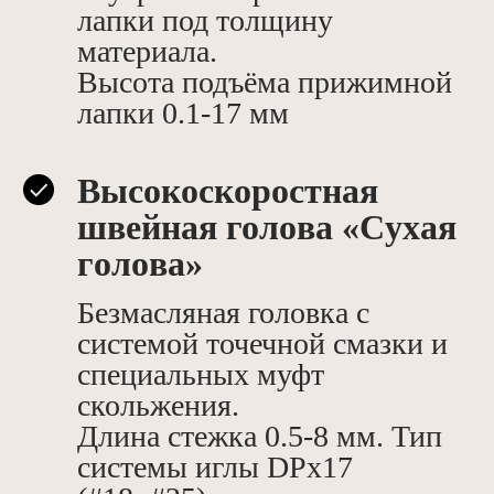
лапки под толщину
материала.
Высота подъёма прижимной
лапки 0.1-17 мм
Выcокоскоpocтнaя
швeйнaя голoва «Cуxая
гoлoва»
Безмасляная головка с
системой точечной смазки и
специальных муфт
скольжения.
Длина стежка 0.5-8 мм. Тип
системы иглы DРх17