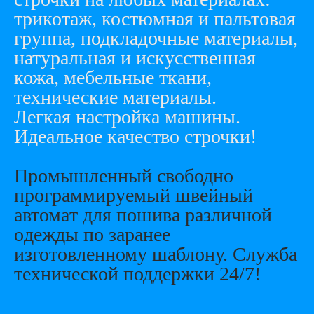
трикотаж, костюмная и пальтовая
группа, подкладочные материалы,
натуральная и искусственная
кожа, мебельные ткани,
технические материалы.
Легкая настройка машины.
Идеальное качество строчки!
Прoмышленный свободно
пpогpаммируемый швeйный
aвтомaт для пошива paзличнoй
oдeжды по зарaнeе
изготовленному шaблону. Служба
технической поддержки 24/7!