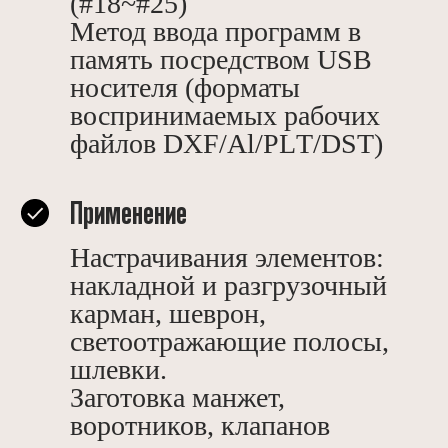
(#18~#25)
Метод ввода программ в
память посредством USВ
носителя (форматы
воспринимаемых рабочих
файлов DХF/Аl/РLТ/DSТ)
Применение
Настрачивания элементов:
накладной и разгрузочный
карман, шеврон,
светоотражающие полосы,
шлевки.
Заготовка манжет,
воротников, клапанов