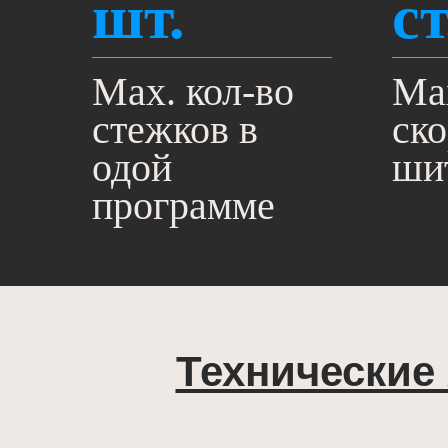
шт.
с
Мах. кол-во
Ма
стежков в
ско
одой
ши
программе
Технические