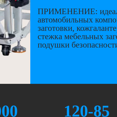
ПРИМЕНЕНИЕ: идеал
автомобильных компо
заготовки, кожгалант
стежка мебельных заг
подушки безопасности 
000
120-85