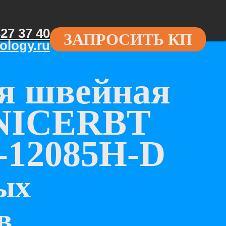
327 37 40
ЗАПРОСИТЬ КП
ology.ru
я швейная
 NICERBT
-12085Н-D
ых
в