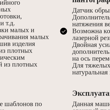
рийного
ьных
Датчик обры
отовки,
Дополнитель
и т.д.
натяжения в
вки малых и
Возможна ко
рачивания малых
лазерной рез
шив изделия
Двойная уси
 из плотных
дополнитель
ническим
на ось пере
й из плотных
Для тяжелых
натуральная 
Эксплуата
ие шаблонов по
Данная маши