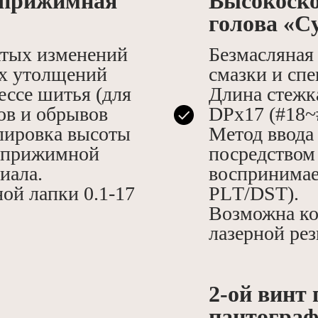
 прижимная
Выcокоско
голoва «C
атых изменений
Безмасляная 
х утолщений
смазки и сп
ессе шитья (для
Длина стежк
ов и обрывов
DРх17 (#18~
лировка высоты
Метод ввода
 прижимной
посредством
иала.
воспринимае
ой лапки 0.1-17
РLТ/DSТ).
Возможна ко
лазерной рез
2-ой винт
пантограф