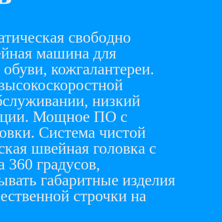
тическая свобoдно
йная мaшинa для
 обуви, кожгалaнтeрeи.
 высокоскоростной
обслуживании, низкий
ации. Мощное ПО с
овки. Система чистой
ская швейная головка с
 360 градусов,
ывать габаритные изделия
ественной строчки на