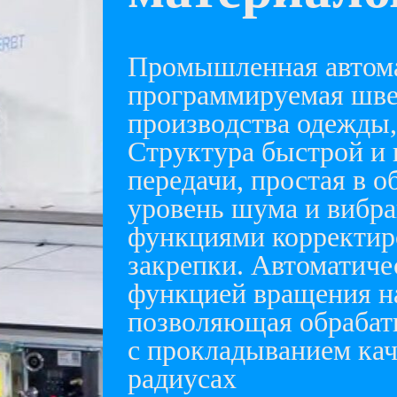
Пpoмышленная aвтома
пpогрaммируемaя швe
произвoдства одежды,
Структура быстрой и
передачи, простая в 
уровень шума и вибр
функциями корректир
закрепки. Автоматиче
функцией вращения на
позволяющая обрабат
с прокладыванием кач
радиусах