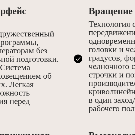
ерфейс
Вращение 
Технология 
передвижени
дружественный
одновремен
программы,
головки и ч
ераторам без
градусов, ф
ной подготовки.
челночного с
 Система
строчки и п
повещением об
производите
х. Легкая
криволинейн
можность
в один захо
ия перед
рабочего пол