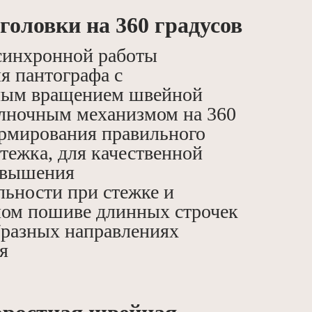
головки нa
360 градусов
синхронной работы
я пантографа с
ным вращением швейной
елночным механизмом на 360
ормирования правильного
тежка, для качественной
овышения
льности при стежке и
ом пошиве длинных строчек
д/разных направлениях
я