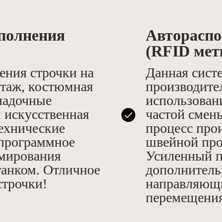
сполнения
Автораспо
(RFID мет
ения строчки на
Данная сист
отаж, костюмная
производите
кладочные
использован
и искусственная
частой смен
технические
процесс про
 программное
швейной про
ммирования
Усиленный п
танком. Отличное
дополнитель
строчки!
направляющи
перемещения