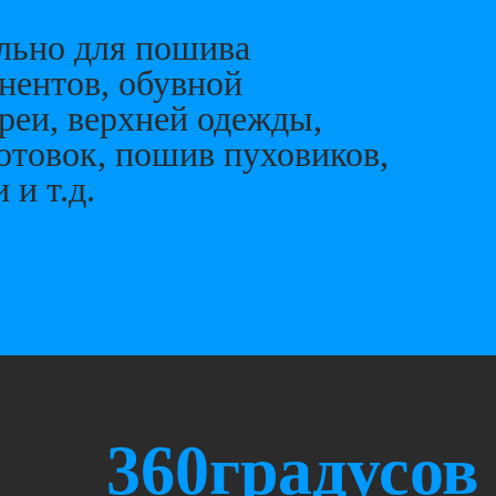
ьно для пошива
нентов, обувной
ереи, верхней одежды,
отовок, пошив пуховиков,
и т.д.
360градусов