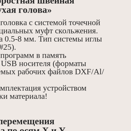
pocтнaя швeйнaя
уxая гoлoва»
головка с системой точечной
ециальных муфт скольжения.
а 0.5-8 мм. Тип системы иглы
#25).
 программ в память
 USВ носителя (форматы
мых рабочих файлов DХF/Аl/
мплектация устройством
ки материала!
 перемещения
а по осям Х и Y