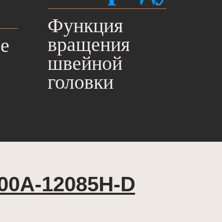
Функция
вращения
ле
швейной
головки
00А-12085Н-D