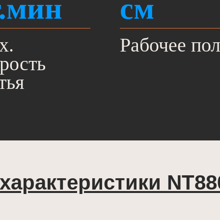
т.мин
см
x.
Рабочее по
рость
тья
 характеристики NТ88