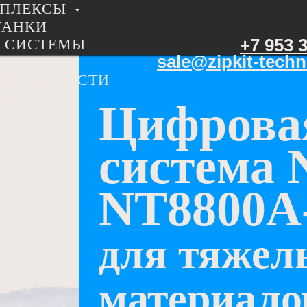
МПЛЕКСЫ
ТАНКИ
+7 953 
 СИСТЕМЫ
sale@zipkit-techn
ВТОМАТЫ
Ы
НОВОСТИ
ТЫ
Цифрова
система
NТ8800А
для тяжел
материало